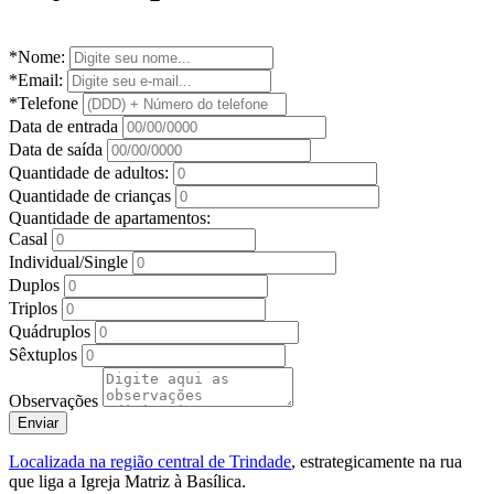
*Nome:
*Email:
*Telefone
Data de entrada
Data de saída
Quantidade de adultos:
Quantidade de crianças
Quantidade de apartamentos:
Casal
Individual/Single
Duplos
Triplos
Quádruplos
Sêxtuplos
Observações
Enviar
Localizada na região central de Trindade
, estrategicamente na rua
que liga a Igreja Matriz à Basílica.